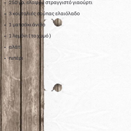
250 γρ. ελαφρύ στραγγιστό γιαούρτι
3 κουταλιές σούπας ελαιόλαδο
1 ματσάκι άνιθο
1 λεμόνι ( το χυμό )
αλάτι
πιπέρι