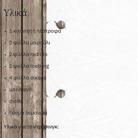
Υλικά
1 καπνιστή πέστροφα
2 φύλλα μαρούλι
2 φύλλα radicio
2 φύλλα iceberg
4 φύλλα σίκορε
μαιντανό
άνιθο
ξύσμα λεμονιού
Υλικά για το ντρέσινγκ: