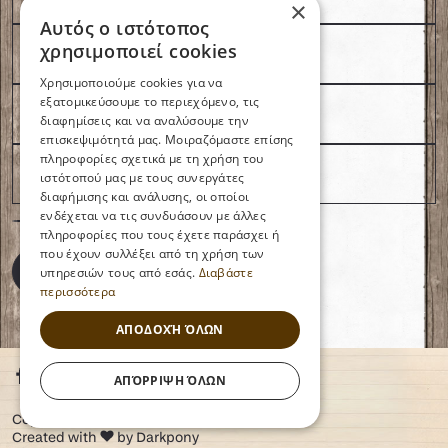
×
Αυτός ο ιστότοπος
χρησιμοποιεί cookies
Χρησιμοποιούμε cookies για να
εξατομικεύσουμε το περιεχόμενο, τις
διαφημίσεις και να αναλύσουμε την
επισκεψιμότητά μας. Μοιραζόμαστε επίσης
πληροφορίες σχετικά με τη χρήση του
ιστότοπού μας με τους συνεργάτες
διαφήμισης και ανάλυσης, οι οποίοι
Συνταγές
Τα πιο δημοφιλή
ενδέχεται να τις συνδυάσουν με άλλες
Αποδοχή τους
όρους χρήσης
πληροφορίες που τους έχετε παράσχει ή
Γενικά
Φθινοπωρινές Πίτες
που έχουν συλλέξει από τη χρήση των
Γλυκίσματα
LOVE YOURSELF
ΑΠΟΣΤΟΛΗ
υπηρεσιών τους από εσάς.
Διαβάστε
περισσότερα
Σπαράγγια με Βουβαλίσιο Προσούτο
"Ceasar" με καπνιστή πέστροφα
ΑΠΟΔΟΧΉ ΌΛΩΝ
Follow us
ΑΠΌΡΡΙΨΗ ΌΛΩΝ
Copyright © Majeriko 2026
Created with
by Darkpony