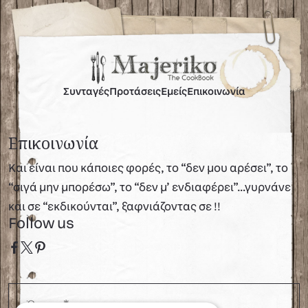
Συνταγές
Προτάσεις
Εμείς
Επικοινωνία
Επικοινωνία
Και είναι που κάποιες φορές, το “δεν μου αρέσει”, το
“σιγά μην μπορέσω”, το “δεν μ’ ενδιαφέρει”…γυρνάνε
και σε “εκδικούνται”, ξαφνιάζοντας σε !!
Follow us