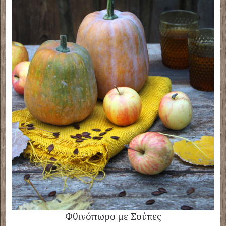
Φθινόπωρο με Σούπες