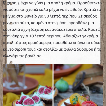
ζάχαρη, μέχρι να γίνει μια απαλή κρέμα. Προσθέτω το
γιαούρτι και χτυπώ καλά μέχρι να ενωθούν. Κρατώ το
μείγμα στο ψυγείο για 30 λεπτά περίπου. Σε σκεύος
ρίχνω τα σύκα, κομμένα στην μέση, προσθέτω μια
κουταλιά άχνη ζάχαρη και ανακατεύω απαλά. Κρατώ
στην άκρη για 10 λεπτά περίπου. Αδειάζω την κρέμα
στις 8 τάρτες ομοιόμορφα, προσθέτω επάνω τα σύκα
και το σιρόπι τους και στολίζω με φύλλα δυόσμου ή το
κλωνάρι τις βανίλιας.