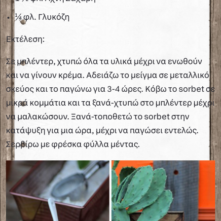
¼ φλ. Γλυκόζη
Εκτέλεση:
Σε μπλέντερ, χτυπώ όλα τα υλικά μέχρι να ενωθούν
και να γίνουν κρέμα. Αδειάζω το μείγμα σε μεταλλικό
σκεύος και το παγώνω για 3-4 ώρες. Κόβω το sorbet σε
μικρά κομμάτια και τα ξανά-χτυπώ στο μπλέντερ μέχρι
να μαλακώσουν. Ξανά-τοποθετώ το sorbet στην
κατάψυξη για μια ώρα, μέχρι να παγώσει εντελώς.
Σερβίρω με φρέσκα φύλλα μέντας.