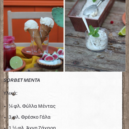
SORBET ΜΕΝΤΑ
Υλικά:
¼ φλ. Φύλλα Μέντας
3 φλ. Φρέσκο Γάλα
1 ½ φλ. Άχνη Ζάχαρη