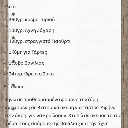
Υλικά:
360γρ. κρέμα Τυριού
100γρ. Άχνη Ζάχαρη
420γρ. στραγγιστό Γιαούρτι
1 ζύμη για Τάρτες
1 λοβό Βανίλιας
24τεμ. Φρέσκα Σύκα
Εκτέλεση:
Ψήνω σε προθερμασμένο φούρνο την ζύμη,
μοιρασμένη σε 8 ατομικά σκεύη για τάρτες. Αφήνω
στην άκρη, για να κρυώσουν. Χτυπώ σε σκεύος το τυρί
κρέμα, τους σπόρους της βανίλιας και την άχνη