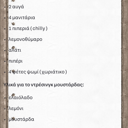
2 αυγά
4 μανιτάρια
1 πιπεριά ( chilly )
λεμονοθύμαρο
αλάτι
πιπέρι
4 φέτες ψωμί ( χωριάτικο )
Υλικά για το ντρέσινγκ μουστάρδας:
ελαιόλαδο
λεμόνι
μουστάρδα