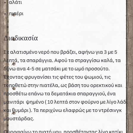
αλάτι
πιπέρι
Διαδικασία
Σε αλατισμένο νερό που βράζει, αφήνω για 3 με 5
λεπτά, τα σπαράγγια. Αφού τα στραγγίσω καλά, τα
δένω ανα 4-5 σε ματσάκι με το ωμό προσούτο.
Έχοντας φρυγανίσει τις φέτες του ψωμιού, τις
τοποθετώ στην πιατέλα, ως βάση του ορεκτικού και
προσθέτω επάνω τα δεματάκια σπαραγγιού, ένα
μανιτάρι ψημένο ( 10 λεπτά στον φούρνο με λίγο λάδι
και θυμάρι ). Τα περιχύνω ελαφρώς με το ντρέσινγκ
μουστάρδας.
Ομορφαίνω το πιατό μου, προσθέτοντας λίγο κατίκι,