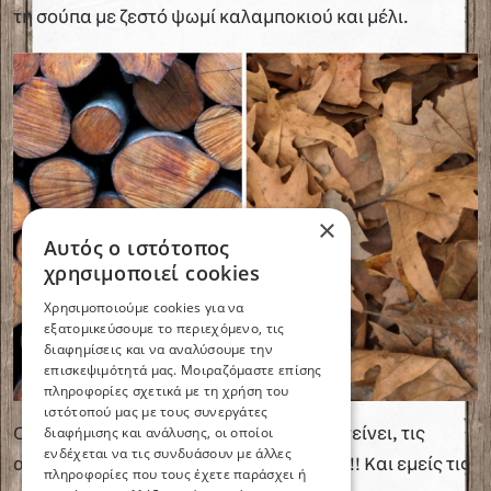
τη σούπα με ζεστό ψωμί καλαμποκιού και μέλι.
×
Αυτός ο ιστότοπος
χρησιμοποιεί cookies
Χρησιμοποιούμε cookies για να
εξατομικεύσουμε το περιεχόμενο, τις
διαφημίσεις και να αναλύσουμε την
επισκεψιμότητά μας. Μοιραζόμαστε επίσης
πληροφορίες σχετικά με τη χρήση του
ιστότοπού μας με τους συνεργάτες
διαφήμισης και ανάλυσης, οι οποίοι
Ο
“NOMAD CHEF” Ανδρέας Λαγός
προτείνει, τις
Συνταγές
Τα πιο δημοφιλή
ενδέχεται να τις συνδυάσουν με άλλες
αγαπημένες του Φθινοπωρινές σούπες !! Και εμείς τις
πληροφορίες που τους έχετε παράσχει ή
Γενικά
Φθινοπωρινές Πίτες