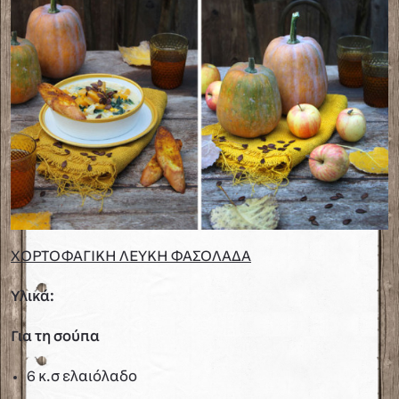
ΧΟΡΤΟΦΑΓΙΚΗ ΛΕΥΚΗ ΦΑΣΟΛΑΔΑ
Υλικά:
Για τη σούπα
6 κ.σ ελαιόλαδο