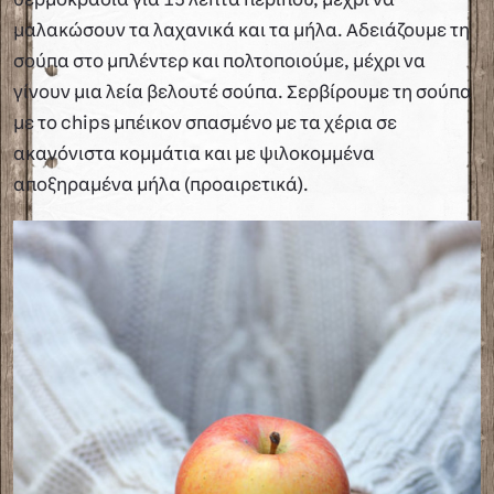
θερμοκρασία για 15 λεπτά περίπου, μέχρι να
μαλακώσουν τα λαχανικά και τα μήλα. Αδειάζουμε τη
σούπα στο μπλέντερ και πολτοποιούμε, μέχρι να
γίνουν μια λεία βελουτέ σούπα. Σερβίρουμε τη σούπα
με το chips μπέικον σπασμένο με τα χέρια σε
ακανόνιστα κομμάτια και με ψιλοκομμένα
αποξηραμένα μήλα (προαιρετικά).