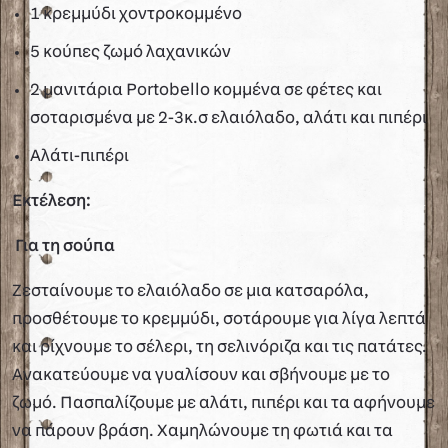
1 κρεμμύδι χοντροκομμένο
5 κούπες ζωμό λαχανικών
2 μανιτάρια Portobello κομμένα σε φέτες και
σοταρισμένα με 2-3κ.σ ελαιόλαδο, αλάτι και πιπέρι
Αλάτι-πιπέρι
Εκτέλεση:
Για τη σούπα
Ζεσταίνουμε το ελαιόλαδο σε μια κατσαρόλα,
προσθέτουμε το κρεμμύδι, σοτάρουμε για λίγα λεπτά
και ρίχνουμε το σέλερι, τη σελινόριζα και τις πατάτες.
Ανακατεύουμε να γυαλίσουν και σβήνουμε με το
ζωμό. Πασπαλίζουμε με αλάτι, πιπέρι και τα αφήνουμε
να πάρουν βράση. Χαμηλώνουμε τη φωτιά και τα