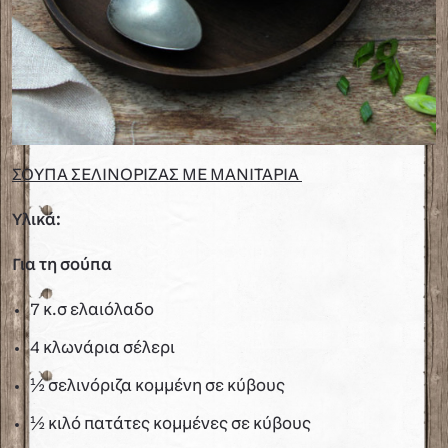
ΣΟΥΠΑ ΣΕΛΙΝΟΡΙΖΑΣ ΜΕ ΜΑΝΙΤΑΡΙΑ
Υλικά:
Για τη σούπα
7 κ.σ ελαιόλαδο
4 κλωνάρια σέλερι
½ σελινόριζα κομμένη σε κύβους
½ κιλό πατάτες κομμένες σε κύβους