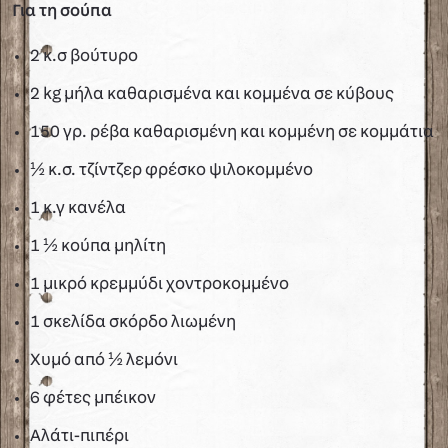
Για τη σούπα
2 κ.σ βούτυρο
2 kg μήλα καθαρισμένα και κομμένα σε κύβους
150 γρ. ρέβα καθαρισμένη και κομμένη σε κομμάτια
½ κ.σ. τζίντζερ φρέσκο ψιλοκομμένο
1 κ.γ κανέλα
1 ½ κούπα μηλίτη
1 μικρό κρεμμύδι χοντροκομμένο
1 σκελίδα σκόρδο λιωμένη
Χυμό από ½ λεμόνι
6 φέτες μπέικον
Αλάτι-πιπέρι