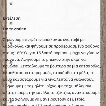
Εκτέλεση:
Για τη σούπα
Στρώνουμε τις φέτες μπέικον σε ένα ταψί με
λαδόκολλα και ψήνουμε σε προθερμασμένο φούρνο
0
στους 180
C , για 15 λεπτά περίπου, μέχρι να γίνουν
τραγανά. Αφήνουμε το μπέικον στην άκρη να
κρυώσει. Ζεσταίνουμε το βούτυρο σε μια κατσαρόλα,
προσθέτουμε το κρεμμύδι, το σκόρδο, τα μήλα, τη
ρέβα και σοτάρουμε για λίγα λεπτά να γυαλίσουν.
Σβήνουμε με το μηλίτη, ρίχνουμε το χυμό λεμόνι,
αλάτι, πιπέρι, την κανέλα το τζίντζερ, ανακατεύουμε
και τα αφήνουμε να μαγειρευτούν σε μέτρια