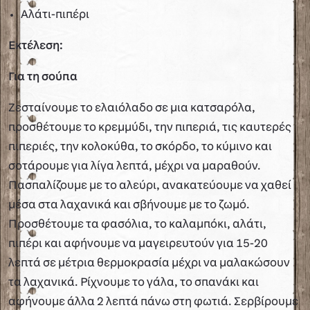
Αλάτι-πιπέρι
Εκτέλεση:
Για τη σούπα
Ζεσταίνουμε το ελαιόλαδο σε μια κατσαρόλα,
προσθέτουμε το κρεμμύδι, την πιπεριά, τις καυτερές
πιπεριές, την κολοκύθα, το σκόρδο, το κύμινο και
σοτάρουμε για λίγα λεπτά, μέχρι να μαραθούν.
Πασπαλίζουμε με το αλεύρι, ανακατεύουμε να χαθεί
μέσα στα λαχανικά και σβήνουμε με το ζωμό.
Προσθέτουμε τα φασόλια, το καλαμπόκι, αλάτι,
πιπέρι και αφήνουμε να μαγειρευτούν για 15-20
λεπτά σε μέτρια θερμοκρασία μέχρι να μαλακώσουν
τα λαχανικά. Ρίχνουμε το γάλα, το σπανάκι και
αφήνουμε άλλα 2 λεπτά πάνω στη φωτιά. Σερβίρουμε