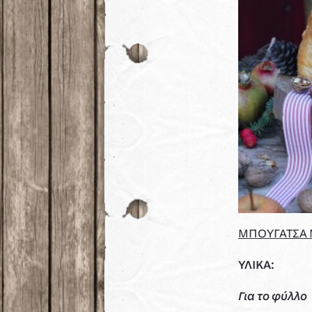
ΜΠΟΥΓΑΤΣΑ Μ
ΥΛΙΚΑ:
Για
το
φύλλο