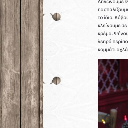
Απλώνουμε έν
πασπαλίζουμε
το ίδιο. Κόβο
κλείνουμε σε
κρέμα. Ψήνου
λεπρά περίπο
κομμάτι αχλάδ