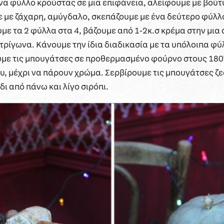
α φύλλο κρούστας σε μια επιφάνεια, αλείφουμε με βούτ
 με ζάχαρη, αμύγδαλο, σκεπάζουμε με ένα δεύτερο φύλλ
υμε τα 2 φύλλα στα 4, βάζουμε από 1-2κ.σ κρέμα στην μια 
 τρίγωνα. Κάνουμε την ίδια διαδικασία με τα υπόλοιπα φύ
με τις μπουγάτσες σε προθερμασμένο φούρνο στους 180
υ, μέχρι να πάρουν χρώμα. Σερβίρουμε τις μπουγάτσες ζε
ι από πάνω και λίγο σιρόπι.