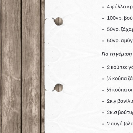
4 φύλλα κ
100γρ. βού
50γρ. ζάχα
50γρ. αμύγ
Για τη γέμιση
2 κούπες γ
½ κούπα ζ
½ κούπα σι
2κ.γ βανίλ
2κ.σ βούτυ
2 αυγά (ε