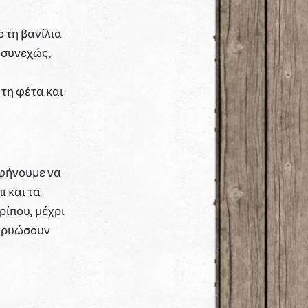
ο τη βανίλια
 συνεχώς,
τη φέτα και
αφήνουμε να
ι και τα
ρίπου, μέχρι
 κρυώσουν