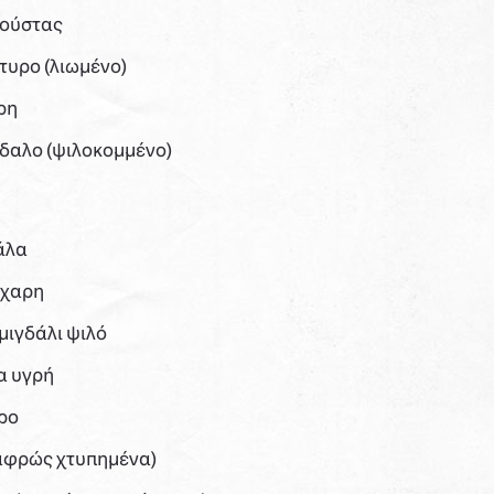
ρούστας
τυρο (λιωμένο)
ρη
δαλο (ψιλοκομμένο)
άλα
άχαρη
μιγδάλι ψιλό
ια υγρή
ρο
λαφρώς χτυπημένα)