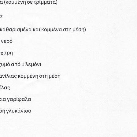
α (κομμένη σε τρίμματα)
ια
(καθαρισμένα και κομμένα στη μέση)
 νερό
άχαρη
χυμό από 1 λεμόνι
ανίλιας κομμένη στη μέση
έλας
κια γαρίφαλα
δή γλυκάνισο