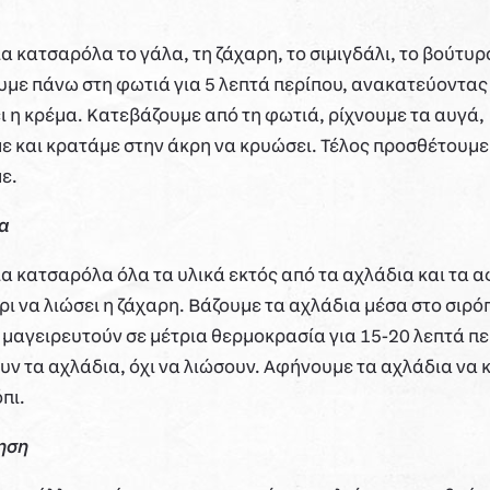
α κατσαρόλα το γάλα, τη ζάχαρη, το σιμιγδάλι, το βούτυρ
υμε πάνω στη φωτιά για 5 λεπτά περίπου, ανακατεύοντας
ει η κρέμα. Κατεβάζουμε από τη φωτιά, ρίχνουμε τα αυγά,
 και κρατάμε στην άκρη να κρυώσει. Τέλος προσθέτουμε 
ε.
ια
ια κατσαρόλα όλα τα υλικά εκτός από τα αχλάδια και τα 
ι να λιώσει η ζάχαρη. Βάζουμε τα αχλάδια μέσα στο σιρόπ
μαγειρευτούν σε μέτρια θερμοκρασία για 15-20 λεπτά πε
ν τα αχλάδια, όχι να λιώσουν. Αφήνουμε τα αχλάδια να
πι.
ηση