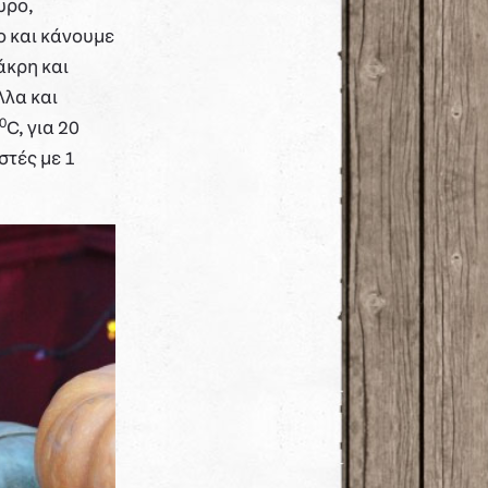
υρο,
ο και κάνουμε
άκρη και
λλα και
0
C, για 20
στές με 1