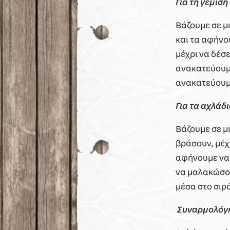
Για
τη
γέμιση
Βάζουμε σε μι
και τα αφήνο
μέχρι να δέσ
ανακατεύουμε
ανακατεύουμ
Για τα αχλάδ
Βάζουμε σε μ
βράσουν, μέχρ
αφήνουμε να 
να μαλακώσου
μέσα στο σιρό
Συναρμολόγ