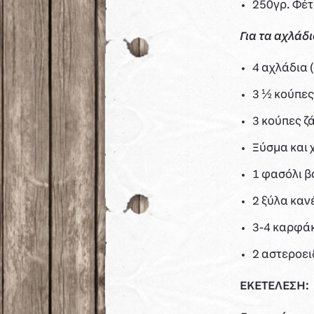
250γρ. Φέτ
Για τα αχλάδ
4 αχλάδια 
3 ½ κούπες
3 κούπες ζ
Ξύσμα και 
1 φασόλι β
2 ξύλα καν
3-4 καρφά
2 αστεροει
ΕΚΕΤΕΛΕΣΗ: