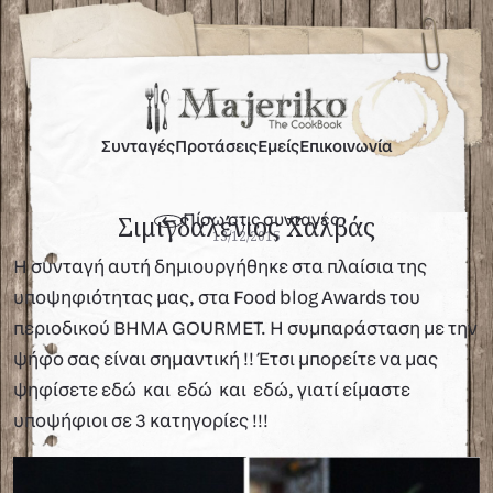
Συνταγές
Προτάσεις
Εμείς
Επικοινωνία
Σιμιγδαλένιος Χαλβάς
Πίσω στις συνταγές
13/12/2015
Η συνταγή αυτή δημιουργήθηκε στα πλαίσια της
υποψηφιότητας μας, στα
Food blog Awards
του
περιοδικού
BHMA GOURMET
. Η συμπαράσταση με την
ψήφο σας είναι σημαντική !! Έτσι μπορείτε να μας
ψηφίσετε
εδώ
και
εδώ
και
εδώ
, γιατί είμαστε
υποψήφιοι σε 3 κατηγορίες !!!