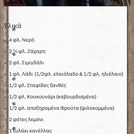
Υλικά
4 φλ. Νερό
2 ½ φλ. Ζάχαρη
2 φλ. Σιμιγδάλι
1 φλ. Λάδι (1/2φλ. ελαιόλαδο & 1/2 φλ. ηλιέλαιο)
1/2 φλ. Σταφίδες ξανθές
1/2 φλ. Κουκουνάρι (καβουρδισμένα)
1/2 φλ. αποξηραμένα Φρούτα (ψιλοκομμένα)
2 φέτες λεμόνι
1 ξυλάκι κανέλλας