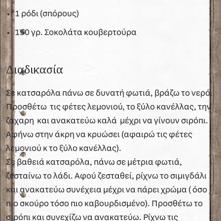
1 ρόδι (σπόρους)
150 γρ. Σοκολάτα κουβερτούρα
Διαδικασία
Σε κατσαρόλα πάνω σε δυνατή φωτιά, βράζω το νερό.
Προσθέτω τις φέτες λεμονιού, το ξύλο κανέλλας, την
ζάχαρη και ανακατεύω καλά μέχρι να γίνουν σιρόπι.
Αφήνω στην άκρη να κρυώσει (αφαιρώ τις φέτες
λεμονιού κ το ξύλο κανέλλας).
Σε βαθειά κατσαρόλα, πάνω σε μέτρια φωτιά,
ζεσταίνω το λάδι. Αφού ζεσταθεί, ρίχνω το σιμιγδάλι
και ανακατεύω συνέχεια μέχρι να πάρει χρώμα ( όσο
πιο σκούρο τόσο πιο καβουρδισμένο). Προσθέτω το
σιρόπι και συνεχίζω να ανακατεύω. Ρίχνω τις